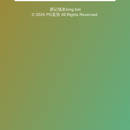
易记域名long.bet
© 2026 PG直营 All Rights Reserved.